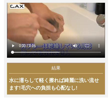
結果
水に濡らして軽く擦れば綺麗に洗い流せ
ます!毛穴への負担も心配なし!