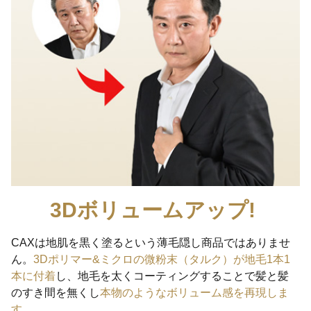
3Dボリュームアップ!
CAXは地肌を黒く塗るという薄毛隠し商品ではありませ
ん。
3Dポリマー&ミクロの微粉末（タルク）が地毛1本1
本に付着
し、地毛を太くコーティングすることで髪と髪
のすき間を無くし
本物のようなボリューム感を再現しま
す。