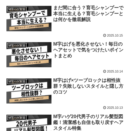
まだ間に合う？育毛シャンプーで
M字ハゲ対策
本当に生える？育毛シャンプーと
は何かを徹底解説
2025.10.15
M字はげを悪化させない！毎日の
M字ハゲ対策
ヘアセットで気をつけたいポイン
トまとめ
2025.10.14
M字はげ×ツーブロックは相性抜
M字ハゲ対策
群？失敗しないスタイルと隠し方
のコツ
2025.10.13
M字ハゲ20代男子のリアル髪型図
M字ハゲ対策
鑑！清潔感も自信も取り戻すヘア
スタイル特集