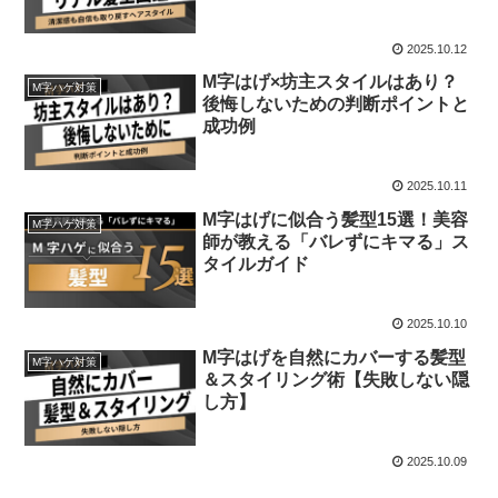
2025.10.12
M字はげ×坊主スタイルはあり？
M字ハゲ対策
後悔しないための判断ポイントと
成功例
2025.10.11
M字はげに似合う髪型15選！美容
M字ハゲ対策
師が教える「バレずにキマる」ス
タイルガイド
2025.10.10
M字はげを自然にカバーする髪型
M字ハゲ対策
＆スタイリング術【失敗しない隠
し方】
2025.10.09