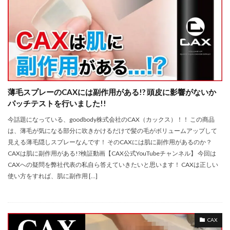
薄毛スプレーのCAXには副作用がある!? 頭皮に影響がないか
パッチテストを行いました!!
今話題になっている、goodbody株式会社のCAX（カックス）！！ この商品
は、薄毛が気になる部分に吹きかけるだけで髪の毛がボリュームアップして
見える薄毛隠しスプレーなんです！ そのCAXには肌に副作用があるのか？
CAXは肌に副作用がある!?検証動画【CAX公式YouTubeチャンネル】 今回は
CAXへの疑問を弊社代表の私自ら答えていきたいと思います！ CAXは正しい
使い方をすれば、肌に副作用 […]
CAX