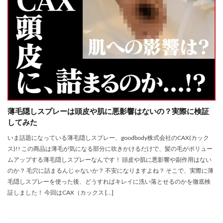
薄毛隠しスプレーは頭皮や肌に悪影響はないの？実際に検証
してみた
いま話題になっている薄毛隠しスプレー、goodbody株式会社のCAX(カック
ス)!! この商品は薄毛が気になる部分に吹きかけるだけで、髪の毛がボリュー
ムアップする薄毛隠しスプレーなんです！ 頭皮や肌に悪影響や副作用はない
のか？ 毛穴に詰まるんじゃないか？ 不安になりますよね？ そこで、実際に薄
毛隠しスプレーを使った後、どうすればキレイに洗い落とせるのかを徹底検
証しました！ 今回はCAX（カックス […]