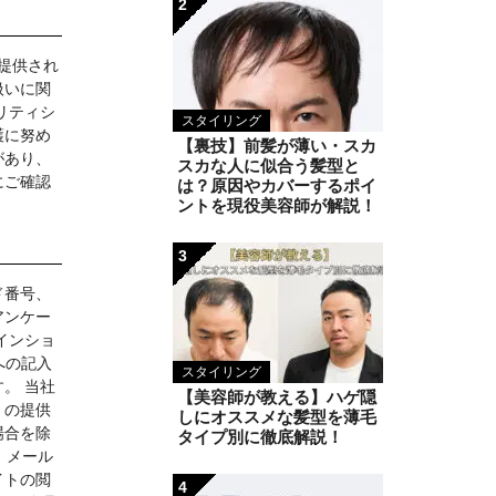
2
ら提供され
扱いに関
リティシ
スタイリング
護に努め
【裏技】前髪が薄い・スカ
があり、
スカな人に似合う髪型と
にご確認
は？原因やカバーするポイ
ントを現役美容師が解説！
3
ド番号、
アンケー
インショ
への記入
スタイリング
。 当社
【美容師が教える】ハゲ隠
）の提供
しにオススメな髪型を薄毛
場合を除
タイプ別に徹底解説！
、メール
イトの閲
4