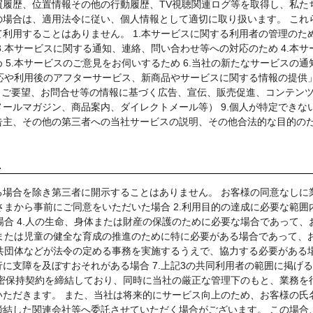
履歴、位置情報その他の行動履歴、TV視聴関連ログ等を取得し、私た
場合は、適用法令に従い、個人情報として適切に取り扱います。 これ
用することはありません。 1.本サービスに関する利用者の管理のため 
.本サービスに関する通知、連絡、問い合わせ等への対応のため 4.本サ
5.本サービスのご意見をお伺いするため 6.当社の新たなサービスの通
対応や利用後のアフターサービス、新商品やサービスに関する情報の提供
、ご要望、お問合せ等の情報に基づく広告、宣伝、販売促進、コンテン
ールマガジン、商品案内、ダイレクトメール等） 9.個人が特定できな
告主、その他の第三者への当社サービスの説明、その他合法的な目的の
止
場合を除き第三者に開示することはありません。 お客様の同意なしに
さまから事前にご同意をいただいた場合 2.利用目的の達成に必要な範囲
場合 4.人の生命、身体または財産の保護のために必要な場合であって、
上または児童の健全な育成の推進のために特に必要がある場合であって、
公共団体などが法令の定める事務を実施するうえで、協力する必要がある
に支障を及ぼすおそれがある場合 7.上記3の共同利用者の範囲に掲げ
密保持契約を締結しており、同時に当社の厳正な管理下のもと、業務を
ただきます。 また、当社は将来的にサービス向上のため、お客様の氏
結した関連会社等へ委託させていただく場合がございます。 この場合