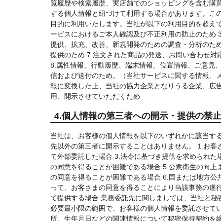
覧履歴や検索履歴、実店舗でのショッピングを含む購買
する個人情報と紐づけて利用する場合があります。この
目的に利用いたします。当社が以下の利用目的を超えて利
ービスにおけるご本人確認及び不正利用の防止のため 3
提供、拡充、改善、新規開発のための調査・分析のため 
提供のため 7.注文された商品の発送、お問い合わせ
8.属性情報、行動履歴、端末情報、位置情報、ご意見
信および送付のため。（当社サービスに関する情報、メ
報に変換した上、当社の協力企業となりうる企業、広
用、開示させていただくため
4.個人情報の第三者への開示・提供の禁
当社は、お客様の個人情報を以下のいずれかに該当する
先以外の第三者に開示することはありません。 1.お客
て外部委託した場合 3.法令に基づき提供を求められた
の同意を得ることが困難である場合 5.公衆衛生の向
の同意を得ることが困難である場合 6.国または地方
って、お客さまの同意を得ることにより当該事務の遂行
て提供する場合 業務委託先に関しましては、当社と秘
必要最小限の範囲で、お客様の個人情報を委託させてい
所、生年月日などの関連情報について秘密保持契約を締