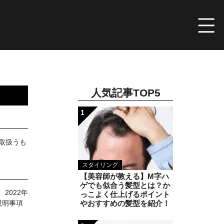
人気記事TOP5
1
を取扱うも
スタイリング
【美容師が教える】M字ハ
ゲでも似合う髪型とは？か
2022年
っこよく仕上げるポイント
説明事項
やおすすめの髪型を紹介！