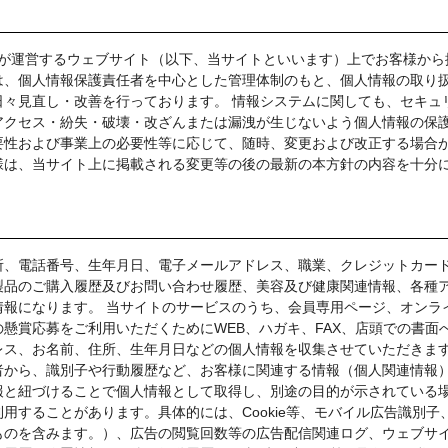
当社が運営するウェブサイト（以下、当サイトといいます）上でお客様か
は、個人情報保護責任者を中心とした管理体制のもと、個人情報の取り
々見直し・改善を行っております。 情報システムに関しても、セキュ
アクセス・紛失・破壊・改ざんまたは漏洩が生じないよう個人情報の保
要性および事業上の必要性等に応じて、随時、変更および改正する場合
様は、当サイト上に掲載される変更等の後の最新の本方針の内容を十分
所、電話番号、生年月日、電子メールアドレス、職業、クレジットカー
製品のご購入履歴及びお問い合わせ履歴、美容及び健康関連情報、各種
報になります。 当サイトのサービスのうち、会員専用ページ、オンラ
懸賞応募をご利用いただくためにWEB、ハガキ、FAX、店頭での書面
ス、お名前、住所、生年月日などの個人情報を収集させていただきます
者から、識別子や行動履歴など、お客様に関連する情報（個人関連情報
報と紐づけることで個人情報として取得し、別途の目的が示されている
用することがあります。具体的には、Cookie等、モバイル広告識別子
ものを含みます。）、広告の閲覧回数等の広告配信関連ログ、ウェブサ