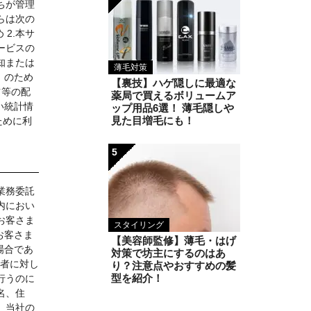
ちが管理
らは次の
2.本サ
ービスの
知または
薄毛対策
」のため
【裏技】ハゲ隠しに最適な
ツ等の配
薬局で買えるボリュームア
い統計情
ップ用品6選！ 薄毛隠しや
見た目増毛にも！
ために利
5
業務委託
内におい
お客さま
スタイリング
お客さま
【美容師監修】薄毛・はげ
場合であ
対策で坊主にするのはあ
る者に対し
り？注意点やおすすめの髪
型を紹介！
行うのに
名、住
、当社の