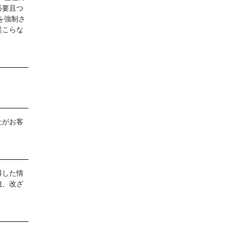
必要且つ
を強制さ
起こらな
社がお客
得した情
洩、改ざ