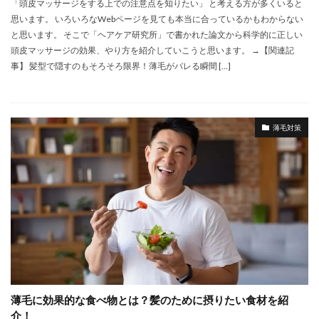
「頭皮マッサージをする上での注意点を知りたい」 と考える方が多くいると
思います。 いろいろなWebページを見ても本当に合っているかもわからない
と思います。 そこで「ヘアケア研究所」で書かれた論文から科学的に正しい
頭皮マッサージの効果、やり方を紹介していこうと思います。 →【関連記
事】 髪型で隠すのもそろそろ限界！薄毛がバレる瞬間 […]
薄毛対策
薄毛に効果的な食べ物とは？髪のために摂りたい食材を紹
介！